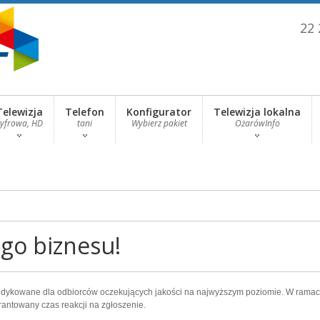
22 
Telewizja
Telefon
Konfigurator
Telewizja lokalna
cyfrowa, HD
tani
Wybierz pakiet
OżarówInfo
go biznesu!
ykowane dla odbiorców oczekujących jakości na najwyższym poziomie. W ramach 
ntowany czas reakcji na zgłoszenie.