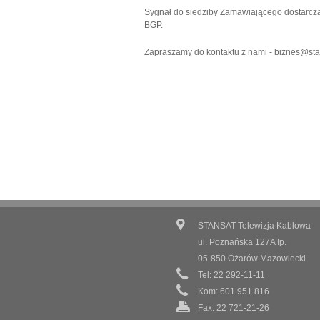
Sygnał do siedziby Zamawiającego dostarczam
BGP.
Zapraszamy do kontaktu z nami -
biznes@sta
STANSAT Telewizja Kablowa
ul. Poznańska 127A Ip.
05-850 Ożarów Mazowiecki
Tel: 22 292-11-11
Kom: 601 951 816
Fax: 22 721-21-26