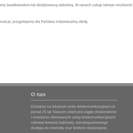
y światłowodem lub dedykowaną radiolinią. W ramach usługi istnieje możliwość w
nsat.pl
, przygotujemy dla Państwa indywidualną ofertę.
O nas
Działamy na lokalnym rynku telekomunikacyjnym od
ponad 25 lat. Naszym celem jest ciągłe doskonalenie
i rozwijanie oferowanych usług telekomunikacyjnych:
cyfrowej telewizji kablowej, szerokopasmowego
dostępu do internetu oraz telefonii stacjonarnej.