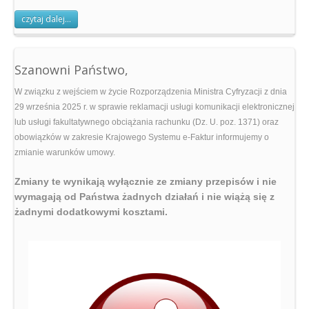
czytaj dalej...
Konfigurator
Wybierz pakiet
Telewizja lokalna
Szanowni Państwo,
OżarówInfo
W związku z wejściem w życie Rozporządzenia Ministra Cyfryzacji z dnia
Aktualne
29 września 2025 r. w sprawie reklamacji usługi komunikacji elektronicznej
lub usługi fakultatywnego obciążania rachunku (Dz. U. poz. 1371) oraz
Archiwum
obowiązków w zakresie Krajowego Systemu e-Faktur informujemy o
zmianie warunków umowy.
Praca w STANSAT
oferty
Zmiany te wynikają wyłącznie ze zmiany przepisów i nie
wymagają od Państwa żadnych działań i nie wiążą się z
Oferty pracy
żadnymi dodatkowymi kosztami.
Kontakt
zapraszamy