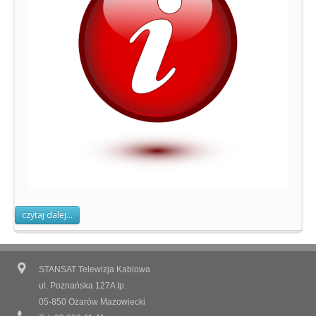
czytaj dalej...
STANSAT Telewizja Kablowa
ul. Poznańska 127A Ip.
05-850 Ożarów Mazowiecki