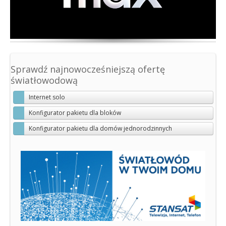
bez limitów
Cennik
Dla biznesu
Opis usługi
Sprawdź najnowocześniejszą ofertę
światłowodową
Telewizja
cyfrowa, HD
Internet solo
Konfigurator pakietu dla bloków
Cennik
Konfigurator pakietu dla domów jednorodzinnych
Wykaz programów
Opis usługi
Telefon
tani
Cennik
Opis usługi