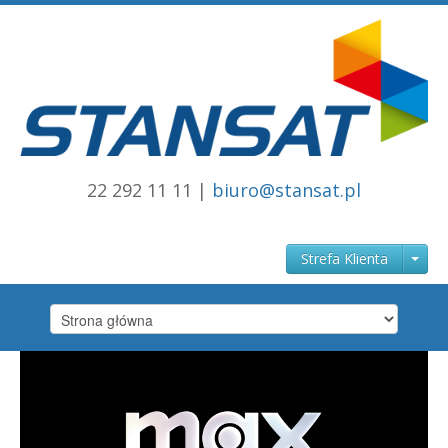
22 292 11 11 |
biuro@stansat.pl
Strefa Klienta
MAIN CONTENT AREA: SLIDER BANNER (REVOLUTION SLIDER) - SLIDE 1
Strona główna
[SLIDE STYLE=BOXFADE]
stansat.pl
Internet