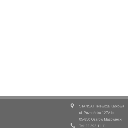
STANSAT Telewizja Kablowa
ul. Poznańska 127A Ip.
05-850 Ożarów Mazowiecki
Tel: 22 292-11-11