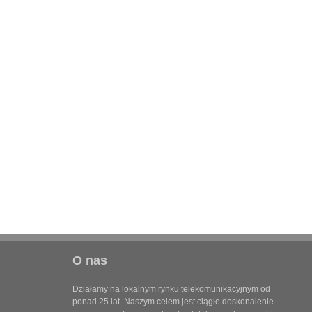
O nas
Działamy na lokalnym rynku telekomunikacyjnym od
ponad 25 lat. Naszym celem jest ciągłe doskonalenie