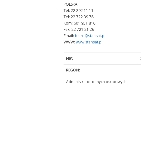
POLSKA
Tel: 22 292 11 11
Tel: 22 722 39 78
Kom: 601 951 816
Fax: 22 721 21 26
Email:
biuro@stansat.pl
WWW:
www.stansat.pl
NIP:
REGON:
Administrator danych osobowych: